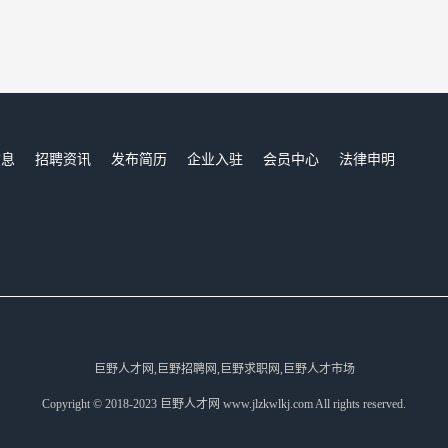
信息
招聘资讯
发布简历
企业入驻
会员中心
法律申明
们
巨野人才网,巨野招聘网,巨野求职网,巨野人才市场
Copyright © 2018-2023 巨野人才网 www.jlzkwlkj.com All rights reserved.